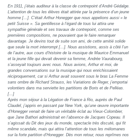
En 1911, j’étais auditeur à la classe de contrepoint d’André Gédalge.
L’attention de tous les élèves était attirée par la présence d’un jeune
homme […]. C’était Arthur Honegger que nous appelions aussi « le
petit Suisse ». Sa gentillesse à l’égard de tous lui attira une
sympathie générale et ses travaux de contrepoint, comme ses
premières compositions, ne pouvaient que le faire remarquer
davantage. Je devins tout de suite son ami, de cette amitié solide
que seule la mort interrompt […]. Nous assistions, assis à côté l’un
de l’autre, aux cours d’histoire de la musique de Maurice Emmanuel
et la jeune fille qui devait devenir sa femme, Andrée Vaurabourg,
s’asseyait toujours avec nous. Nous avions, Arthur et moi, de
grandes conversations sur la musique qui nous enrichissaient
réciproquement, car si Arthur avait souvent sous le bras La Femme
sans ombre de Richard Strauss, les Variations de Reger, j’emportai
volontiers dans ma serviette les partitions de Boris et de Pelléas.
[…]
Après mon séjour à la Légation de France à Rio, auprès de Paul
Claudel, j’appris en passant par New York, qu’une œuvre importante
d’Honegger venait de faire un véritable éclat au Vieux-Colombier,
que Jane Bathori administrait en l’absence de Jacques Copeau. Il
s’agissait du Dit des jeux du monde, spectacle très discuté, qui fit
même scandale, mais qui attira l’attention de tous les mélomanes
sur la forte partition d’Honegger. Dès mon retour, nous reprîmes nos