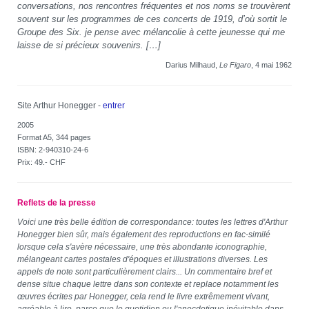
conversations, nos rencontres fréquentes et nos noms se trouvèrent
souvent sur les programmes de ces concerts de 1919, d’où sortit le
Groupe des Six. je pense avec mélancolie à cette jeunesse qui me
laisse de si précieux souvenirs. […]
Darius Milhaud,
Le Figaro
, 4 mai 1962
Site Arthur Honegger -
entrer
2005
Format A5, 344 pages
ISBN: 2-940310-24-6
Prix: 49.- CHF
Reflets de la presse
Voici une très belle édition de correspondance: toutes les lettres d'Arthur
Honegger bien sûr, mais également des reproductions en fac-similé
lorsque cela s'avère nécessaire, une très abondante iconographie,
mélangeant cartes postales d'époques et illustrations diverses. Les
appels de note sont particulièrement clairs... Un commentaire bref et
dense situe chaque lettre dans son contexte et replace notamment les
œuvres écrites par Honegger, cela rend le livre extrêmement vivant,