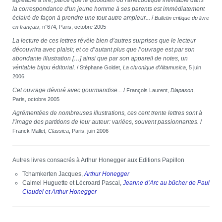
agréable à lire, parce que le quotidien ou l'anecdotique inévitable dans
la correspondance d'un jeune homme à ses parents est immédiatement
éclairé de façon à prendre une tout autre ampleur...
/
Bulletin critique du livre
en français
, n°674, Paris, octobre 2005
La lecture de ces lettres révèle bien d’autres surprises que le lecteur
découvrira avec plaisir, et ce d’autant plus que l’ouvrage est par son
abondante illustration […] ainsi que par son appareil de notes, un
véritable bijou éditorial.
/
Stéphane Goldet,
La chronique d’Altamusica
, 5 juin
2006
Cet ouvrage dévoré avec gourmandise...
/
François Laurent,
Diapason
,
Paris, octobre 2005
Agrémentées de nombreuses illustrations, ces cent trente lettres sont à
l’image des partitions de leur auteur: variées, souvent passionnantes.
/
Franck Mallet,
Classica
, Paris, juin 2006
Autres livres consacrés à Arthur Honegger aux Editions Papillon
Tchamkerten Jacques,
Arthur Honegger
Calmel Huguette et Lécroard Pascal,
Jeanne d’Arc au bûcher de Paul
Claudel et Arthur Honegger